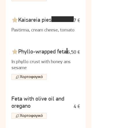
Kaisareia pies
7 €
Pastirma, cream cheese, tomato
Phyllo-wrapped feta
6,50 €
In phyllo crust with honey ans
sesame
Χορτοφαγικό
Feta with olive oil and
oregano
4 €
Χορτοφαγικό