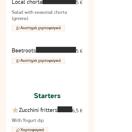
Local chorta
5 €
Salad with seasonal chorta
(greens)
Αυστηρά χορτοφαγικό
Beetroots
5 €
Αυστηρά χορτοφαγικό
Starters
Zucchini fritters
6,5 €
With Yogurt dip
Χορτοφαγικό