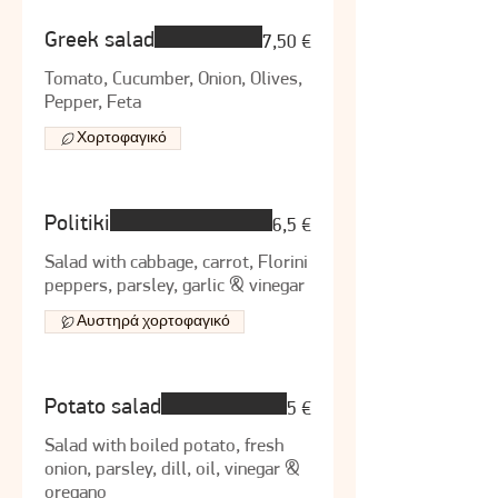
Greek salad
7,50 €
Tomato, Cucumber, Onion, Olives,
Pepper, Feta
Χορτοφαγικό
Politiki
6,5 €
Salad with cabbage, carrot, Florini
peppers, parsley, garlic & vinegar
Αυστηρά χορτοφαγικό
Potato salad
5 €
Salad with boiled potato, fresh
onion, parsley, dill, oil, vinegar &
oregano