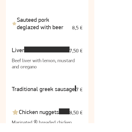
Sauteed pork
deglazed with beer
8,5 €
Liver
7,50 €
Beef liver with lemon, mustard
and oregano
Traditional greek sausage
7 €
Chicken nuggets
8,50 €
Marinated & breaded chicken
breast fillet.